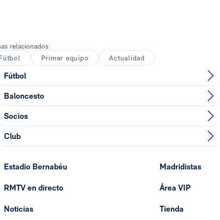
Foto: Real Madrid
Foto: Real Madrid
as relacionados
Fútbol
Primer equipo
Actualidad
Fútbol
Baloncesto
Socios
Club
Estadio Bernabéu
Madridistas
RMTV en directo
Área VIP
Noticias
Tienda