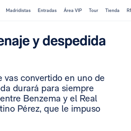
Madridistas
Entradas
Área VIP
Tour
Tienda
R
enaje y despedida
te vas convertido en uno de
nda durará para siempre
 entre Benzema y el Real
ntino Pérez, que le impuso