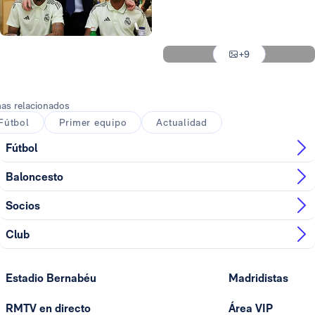
Foto: Real Madrid
Foto: Real Madrid
Foto: Real Madrid
+9
Foto: Real Madrid
as relacionados
Fútbol
Primer equipo
Actualidad
Fútbol
Baloncesto
Socios
Club
Estadio Bernabéu
Madridistas
RMTV en directo
Área VIP