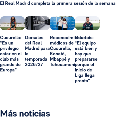
El Real Madrid completa la primera sesión de la semana
Cucurella:
Dorsales
Reconocimientos
Courtois:
“Es un
del Real
médicos de
“El equipo
privilegio
Madrid para
Cucurella,
está bien y
estar en el
la
Konaté,
hay que
club más
temporada
Mbappé y
prepararse
grande de
2026/27
Tchouameni
porque el
Europa”
inicio de
Liga llega
pronto”
Más noticias