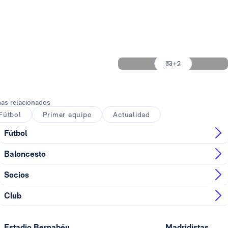
Foto: Real Madrid
Foto: Real Madrid
Foto: Real Madrid
+2
Foto: Real Madrid
as relacionados
Fútbol
Primer equipo
Actualidad
Fútbol
Baloncesto
Socios
Club
Estadio Bernabéu
Madridistas