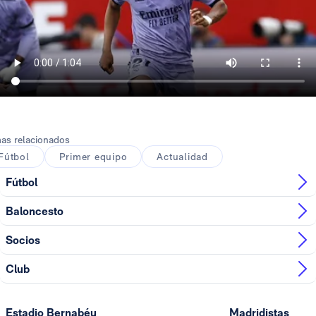
as relacionados
Fútbol
Primer equipo
Actualidad
Fútbol
Baloncesto
Socios
Club
Estadio Bernabéu
Madridistas