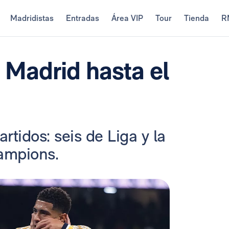
Madridistas
Entradas
Área VIP
Tour
Tienda
R
l Madrid hasta el
tidos: seis de Liga y la
hampions.