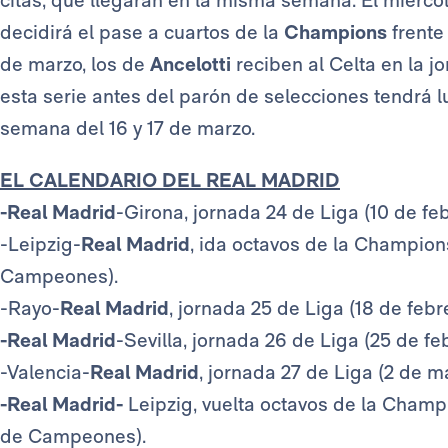
citas, que llegarán en la misma semana. El miércole
decidirá el pase a cuartos de la
Champions
frente
de marzo,
los de
Ancelotti
reciben al Celta en la j
esta serie antes del parón de selecciones tendrá l
semana del 16 y 17 de marzo.
EL CALENDARIO DEL REAL MADRID
-Real Madrid
-Girona, jornada 24 de Liga (10 de feb
-Leipzig-
Real Madrid
, ida octavos de la Champions
Campeones).
-Rayo-
Real Madrid
, jornada 25 de Liga (18 de febr
-Real Madrid
-Sevilla, jornada 26 de Liga (25 de feb
-Valencia-
Real Madrid
, jornada 27 de Liga (2 de ma
-Real Madrid-
Leipzig, vuelta octavos de la Champ
de Campeones).