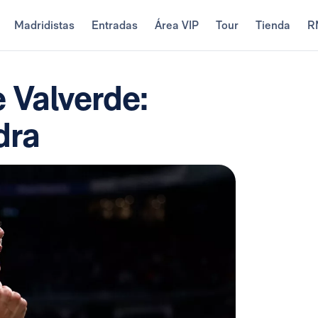
Madridistas
Entradas
Área VIP
Tour
Tienda
R
e Valverde:
dra