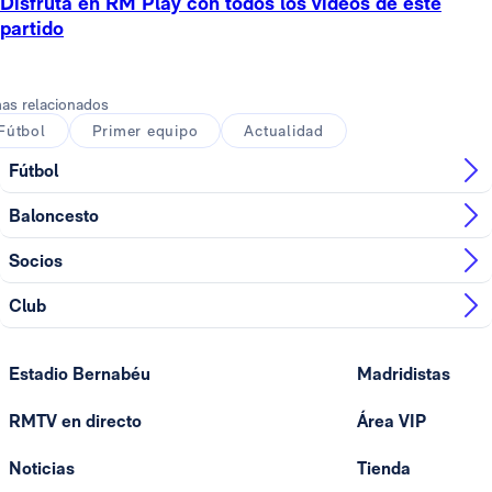
Disfruta en RM Play con todos los vídeos de este
partido
as relacionados
Fútbol
Primer equipo
Actualidad
Fútbol
Baloncesto
Socios
Club
Estadio Bernabéu
Madridistas
RMTV en directo
Área VIP
Noticias
Tienda