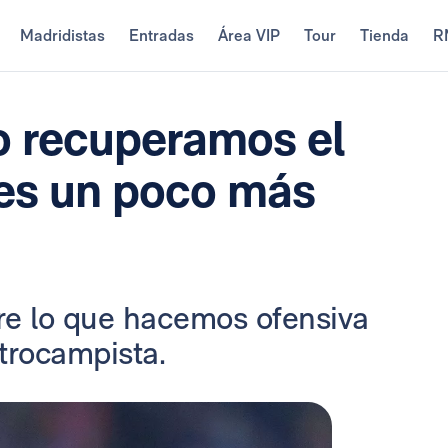
Madridistas
Entradas
Área VIP
Tour
Tienda
R
 recuperamos el
 es un poco más
re lo que hacemos ofensiva
ntrocampista.