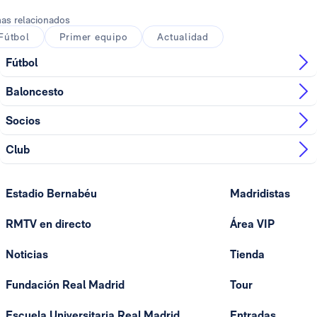
as relacionados
Fútbol
Primer equipo
Actualidad
Fútbol
Baloncesto
Socios
Club
Estadio Bernabéu
Madridistas
RMTV en directo
Área VIP
Noticias
Tienda
Fundación Real Madrid
Tour
Escuela Universitaria Real Madrid
Entradas