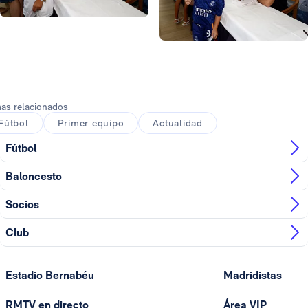
Foto: Helios de la Rubia
Foto: Helios de la Rubia
Foto: Helios de la Rubia
as relacionados
Fútbol
Primer equipo
Actualidad
Fútbol
Baloncesto
Socios
Club
Estadio Bernabéu
Madridistas
RMTV en directo
Área VIP