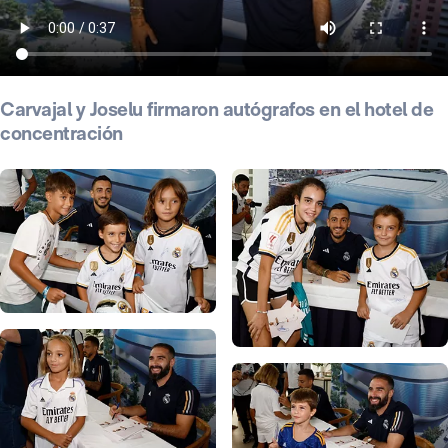
Carvajal y Joselu firmaron autógrafos en el hotel de
concentración
Foto: Helios de la Rubia
Foto: Helios de la Rubia