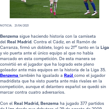
NOTICIA.
21/04/2021
Benzema
sigue haciendo historia con la camiseta
del
Real Madrid
. Contra el Cádiz, en el Ramón de
er
Carranza, firmó un doblete, logró su 21
tanto en la
Liga
y vio puerta ante el único equipo al que no había
marcado en esta competición. De esta manera se
convirtió en el jugador que ha logrado este pleno
goleador ante más equipos en la historia de la Liga 35.
Benzema
también ha igualado a
Raúl
como el jugador
madridista que ha visto puerta ante más rivales en la
competición, aunque el delantero español se quedó sin
marcar contra cuatro adversarios.
Con el
Real Madrid,
Benzema
ha jugado 377 partidos
de
Liga
desde que debutara el 29 de agosto de 2009