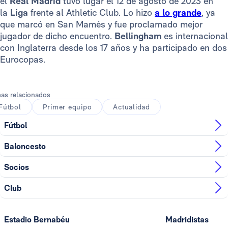
el
Real Madrid
tuvo lugar el 12 de agosto de 2023 en
la
Liga
frente al Athletic Club. Lo hizo
a lo grande
, ya
que marcó en San Mamés y fue proclamado mejor
jugador de dicho encuentro.
Bellingham
es internacional
con Inglaterra desde los 17 años y ha participado en dos
Eurocopas.
as relacionados
Fútbol
Primer equipo
Actualidad
Fútbol
Baloncesto
Socios
Club
Estadio Bernabéu
Madridistas