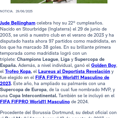
NOTICIA.
29/06/2025
Jude Bellingham
celebra hoy su 22º cumpleaños.
Nacido en Stourbridge (Inglaterra) el 29 de junio de
2003, se unió a nuestro club en el verano de 2023 y ha
disputado hasta ahora 97 partidos como madridista, en
los que ha marcado 38 goles. En su brillante primera
temporada como madridista logró con un
triplete:
Champions League
,
Liga
y
Supercopa de
España.
Además, a nivel individual, ganó el
Golden Boy
,
el
Trofeo Kopa
,
el
Laureus al Deportista Revelación
y
fue elegido en el
FIFA FIFPro World11 Masculino de
2023
.
Este año, ha ampliado su palmarés con una
Supercopa de Europa
, de la cual fue nombrado MVP, y
una
Copa Intercontinental.
También se le incluyó en el
FIFA FIFPRO World11 Masculino
de 2024.
Procedente del Borussia Dortmund, su debut oficial con