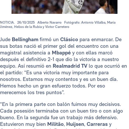
NOTICIA.
26/10/2025
Alberto Navarro
Fotógrafo: Antonio Villalba, María
Jiménez, Helios de la Rubia y Víctor Carretero
Jude
Bellingham
firmó un
Clásico
para enmarcar. De
sus botas nació el primer gol del encuentro con una
magistral asistencia a
Mbappé
y con ellas marcó
después el definitivo 2-1 que dio la victoria a nuestro
equipo. Así resumió en
Realmadrid TV
lo que ocurrió en
el partido: “Es una victoria muy importante para
nosotros. Estamos muy contentos y es un buen día.
Hemos hecho un gran esfuerzo todos. Por eso
merecemos los tres puntos”.
“En la primera parte con balón fuimos muy decisivos.
Cada posesión terminaba con un buen tiro o con algo
bueno. En la segunda fue un trabajo más defensivo.
Estuvieron muy bien
Militão
,
Huijsen
,
Carreras
y