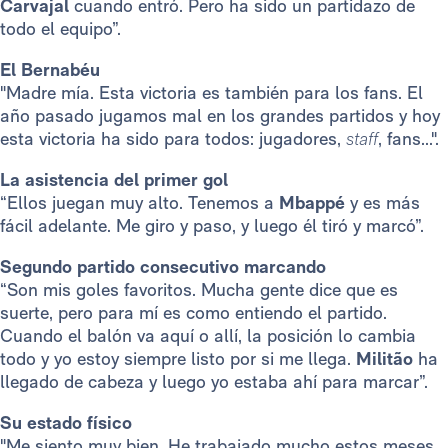
Carvajal
cuando entró. Pero ha sido un partidazo de
todo el equipo”.
El Bernabéu
"Madre mía. Esta victoria es también para los fans. El
año pasado jugamos mal en los grandes partidos y hoy
esta victoria ha sido para todos: jugadores,
staff
, fans...".
La asistencia del primer gol
“Ellos juegan muy alto. Tenemos a
Mbappé
y es más
fácil adelante. Me giro y paso, y luego él tiró y marcó”.
Segundo partido consecutivo marcando
“Son mis goles favoritos. Mucha gente dice que es
suerte, pero para mí es como entiendo el partido.
Cuando el balón va aquí o allí, la posición lo cambia
todo y yo estoy siempre listo por si me llega.
Militão
ha
llegado de cabeza y luego yo estaba ahí para marcar”.
Su estado físico
"Me siento muy bien. He trabajado mucho estos meses