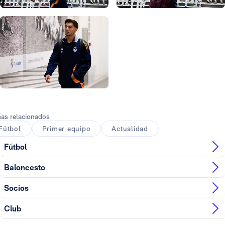
Foto: Real Madrid
Foto: Real Madrid
Foto: Real Madrid
Foto: Real Madrid
Foto: Real Madrid
as relacionados
Fútbol
Primer equipo
Actualidad
Fútbol
Baloncesto
Socios
Club