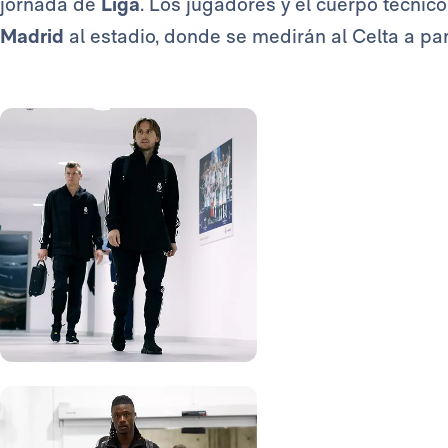
jornada de
Liga
. Los jugadores y el cuerpo técnic
Madrid
al estadio, donde se medirán al Celta a part
Foto: Real Madrid
Foto: Real Madrid
Foto: Real Madrid
Foto: Real Madrid
Foto: Real Madrid