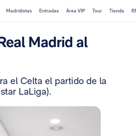
Madridistas
Entradas
Área VIP
Tour
Tienda
R
 Real Madrid al
a el Celta el partido de la
star LaLiga).