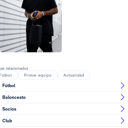
Foto: Real Madrid
as relacionados
Fútbol
Primer equipo
Actualidad
Fútbol
Baloncesto
Socios
Club