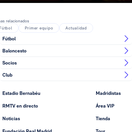
as relacionados
Fútbol
Primer equipo
Actualidad
Fútbol
Baloncesto
Socios
Club
Estadio Bernabéu
Madridistas
RMTV en directo
Área VIP
Noticias
Tienda
Fundación Real Madrid
Tour