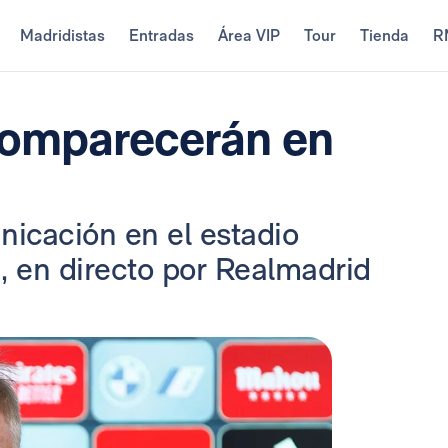
Madridistas
Entradas
Área VIP
Tour
Tienda
R
 comparecerán en
icación en el estadio
, en directo por Realmadrid