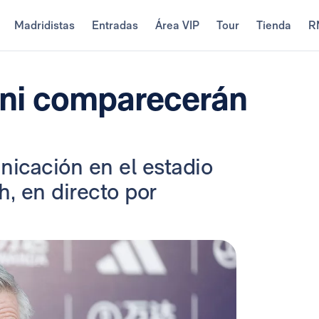
Madridistas
Entradas
Área VIP
Tour
Tienda
R
eni comparecerán
icación en el estadio
h, en directo por