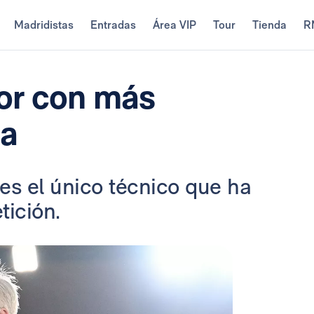
Madridistas
Entradas
Área VIP
Tour
Tienda
R
dor con más
pa
, es el único técnico que ha
ición.