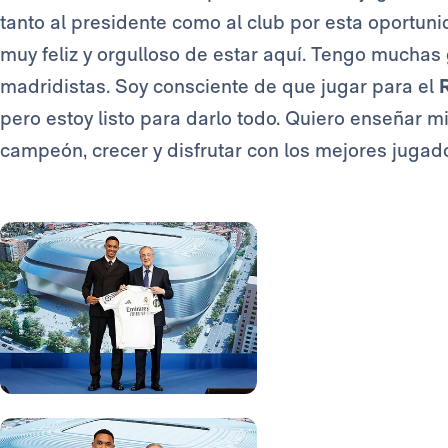
tanto al presidente como al club por esta oportun
muy feliz y orgulloso de estar aquí. Tengo muchas
madridistas. Soy consciente de que jugar para el
pero estoy listo para darlo todo. Quiero enseñar m
campeón, crecer y disfrutar con los mejores jugad
Foto: Real Madrid
Foto: Real Madrid
Foto: Real Madrid
Foto: Real Madrid
Foto: Real Madrid