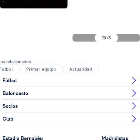
Foto: Real Madrid
Foto: Real Madrid
Foto: Real Madrid
Foto: Real Madrid
+3
Foto: Real Madrid
as relacionados
Fútbol
Primer equipo
Actualidad
Fútbol
Baloncesto
Socios
Club
Estadio Bernabéu
Madridistas