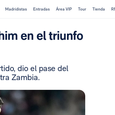
Madridistas
Entradas
Área VIP
Tour
Tienda
R
him en el triunfo
tido, dio el pase del
tra Zambia.