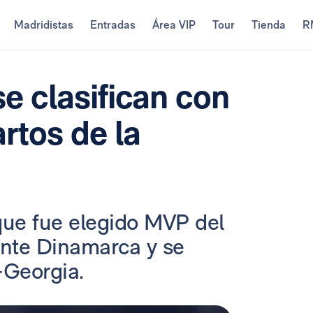
Madridistas
Entradas
Área VIP
Tour
Tienda
R
se clasifican con
rtos de la
que fue elegido MVP del
ante Dinamarca y se
-Georgia.