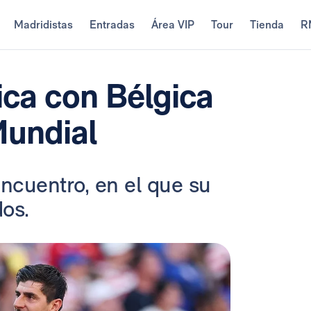
Madridistas
Entradas
Área VIP
Tour
Tienda
R
fica con Bélgica
Mundial
encuentro, en el que su
os.