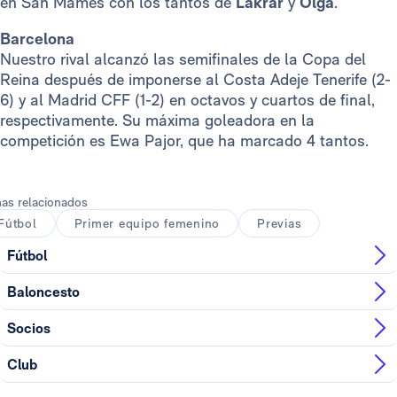
en San Mamés con los tantos de
Lakrar
y
Olga
.
Barcelona
Nuestro rival alcanzó las semifinales de la Copa del
Reina después de imponerse al Costa Adeje Tenerife (2-
6) y al Madrid CFF (1-2) en octavos y cuartos de final,
respectivamente. Su máxima goleadora en la
competición es Ewa Pajor, que ha marcado 4 tantos.
as relacionados
Fútbol
Primer equipo femenino
Previas
Fútbol
Baloncesto
Socios
Club