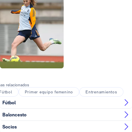
Foto: Real Madrid
as relacionados
Fútbol
Primer equipo femenino
Entrenamientos
Fútbol
Baloncesto
Socios