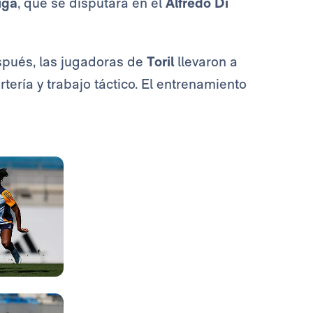
iga
, que se disputará en el
Alfredo Di
spués, las jugadoras de
Toril
llevaron a
rtería y trabajo táctico. El entrenamiento
Foto: Real Madrid
Foto: Real Madrid
Foto: Real Madrid
Foto: Real Madrid