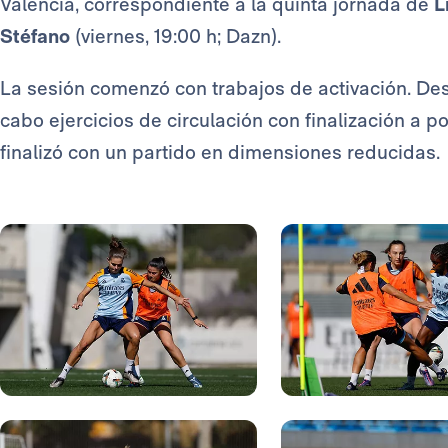
Valencia, correspondiente a la quinta jornada de
L
Stéfano
(viernes, 19:00 h; Dazn).
La sesión comenzó con trabajos de activación. De
cabo ejercicios de circulación con finalización a po
finalizó con un partido en dimensiones reducidas.
Foto: Real Madrid
Foto: Real Madrid