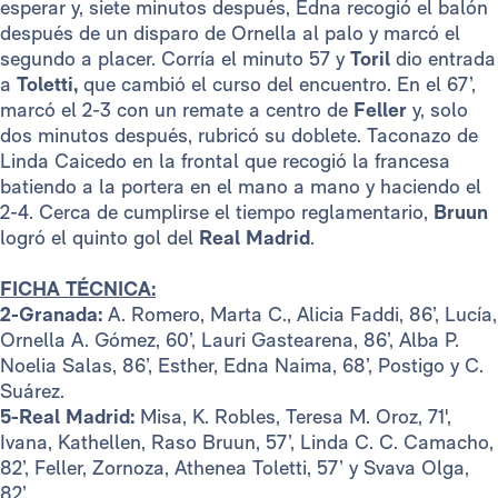
esperar y, siete minutos después, Edna recogió el balón
después de un disparo de Ornella al palo y marcó el
segundo a placer. Corría el minuto 57 y
Toril
dio entrada
a
Toletti,
que cambió el curso del encuentro. En el 67’,
marcó el 2-3 con un remate a centro de
Feller
y, solo
dos minutos después, rubricó su doblete. Taconazo de
Linda Caicedo en la frontal que recogió la francesa
batiendo a la portera en el mano a mano y haciendo el
2-4. Cerca de cumplirse el tiempo reglamentario,
Bruun
logró el quinto gol del
Real Madrid
.
FICHA TÉCNICA:
2-Granada:
A. Romero, Marta C., Alicia Faddi, 86’, Lucía,
Ornella A. Gómez, 60’, Lauri Gastearena, 86’, Alba P.
Noelia Salas, 86’, Esther, Edna Naima, 68’, Postigo y C.
Suárez.
5-Real Madrid:
Misa, K. Robles, Teresa M. Oroz, 71',
Ivana, Kathellen, Raso Bruun, 57’, Linda C. C. Camacho,
82’, Feller, Zornoza, Athenea Toletti, 57’ y Svava Olga,
82’.