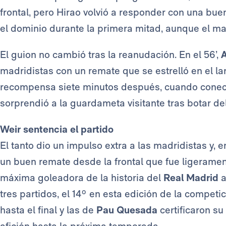
frontal, pero Hirao volvió a responder con una bu
el dominio durante la primera mitad, aunque el m
El guion no cambió tras la reanudación. En el 56’,
madridistas con un remate que se estrelló en el la
recompensa siete minutos después, cuando conect
sorprendió a la guardameta visitante tras botar del
Weir sentencia el partido
El tanto dio un impulso extra a las madridistas y, e
un buen remate desde la frontal que fue ligeramen
máxima goleadora de la historia del
Real Madrid
a
tres partidos, el 14º en esta edición de la compe
hasta el final y las de
Pau Quesada
certificaron su
afición hasta la próxima temporada.