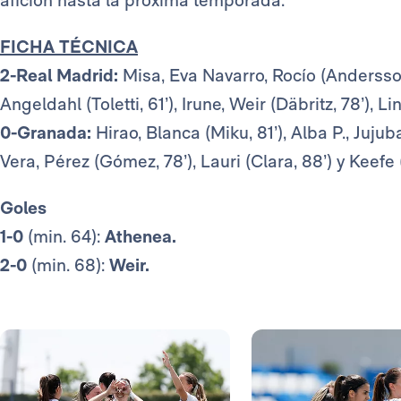
FICHA TÉCNICA
2-Real Madrid:
Misa, Eva Navarro, Rocío (Andersso
Angeldahl (Toletti, 61’), Irune, Weir (Däbritz, 78’), 
0-Granada:
Hirao, Blanca (Miku, 81’), Alba P., Juju
Vera, Pérez (Gómez, 78’), Lauri (Clara, 88’) y Keefe 
Goles
1-0
(min. 64):
Athenea.
2-0
(min. 68):
Weir.