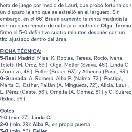
hora de juego por medio de Lauri, que probó fortuna con
un disparo lejano que se estrelló en el larguero. Sin
embargo, en el 66’,
Bruun
aumentó la renta madridista
con un buen remate de cabeza a centro de
Olga
.
Teresa
firmó el 5-0 definitivo cuatro minutos después con un
tiro ajustado dentro del área.
FICHA TÉCNICA:
5-Real Madrid
: Misa, K. Robles, Teresa, Rocío, Ivana,
Toletti (M. Oroz, 69’), Olga, Møller (Svava, 46’), Linda C.
(Zornoza, 46’), Feller (Bruun, 63’) y Athenea (Raso, 63’).
0-Granada
: A. Romero, Alba P. (Naima, 72’), Postigo,
Marta C., Esther, Falfán (A. Mingueza, 72’), Alicia, Lauri,
L. Pérez (Gaste, 56’), Ornella (A. Gómez, 81’) y C. Suárez
(Edna, 56’).
Goles
1-0
(min. 27):
Linda C.
2-0
(min. 29):
Alba P.
, en propia puerta
3-0
(min. 53):
Feller
.