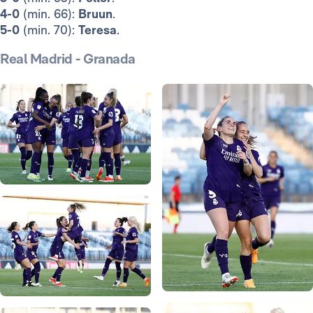
4-0
(min. 66):
Bruun
.
5-0
(min. 70):
Teresa
.
Real Madrid - Granada
Foto: Real Madrid
Foto: Real Madrid
Foto: Real Madrid