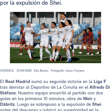
por la expulsión de Shei.
CRÓNICA.
21/09/2025
Edu Bueno
Fotógrafo: Jesús Troyano
El
Real Madrid
sumó su segunda victoria en la
Liga F
tras derrotar al Deportivo de La Coruña en el
Alfredo Di
Stéfano
. Nuestro equipo encarriló el partido con dos
goles en los primeros 10 minutos, obra de
Weir
y
Däbritz
. Luego se sobrepuso a la expulsión de
Shei
antes del descanso y rubricó su superioridad en la