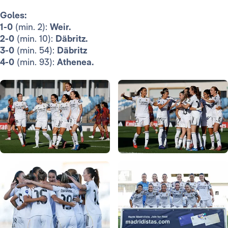
Goles:
1-0
(min. 2):
Weir.
2-0
(min. 10):
Däbritz.
3-0
(min. 54):
Däbritz
4-0
(min. 93):
Athenea.
Foto: Real Madrid
Foto: Real Madrid