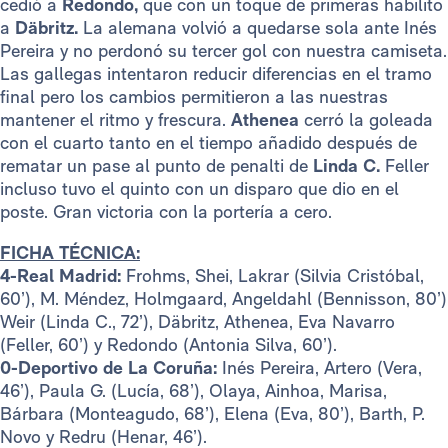
cedió a
Redondo,
que con un toque de primeras habilito
a
Däbritz.
La alemana volvió a quedarse sola ante Inés
Pereira y no perdonó su tercer gol con nuestra camiseta.
Las gallegas intentaron reducir diferencias en el tramo
final pero los cambios permitieron a las nuestras
mantener el ritmo y frescura.
Athenea
cerró la goleada
con el cuarto tanto en el tiempo añadido después de
rematar un pase al punto de penalti de
Linda C.
Feller
incluso tuvo el quinto con un disparo que dio en el
poste. Gran victoria con la portería a cero.
FICHA TÉCNICA:
4-Real Madrid:
Frohms, Shei, Lakrar (Silvia Cristóbal,
60’), M. Méndez, Holmgaard, Angeldahl (Bennisson, 80’)
Weir (Linda C., 72’), Däbritz, Athenea, Eva Navarro
(Feller, 60’) y Redondo (Antonia Silva, 60’).
0-Deportivo de La Coruña:
Inés Pereira, Artero (Vera,
46’), Paula G. (Lucía, 68’), Olaya, Ainhoa, Marisa,
Bárbara (Monteagudo, 68’), Elena (Eva, 80’), Barth, P.
Novo y Redru (Henar, 46’).