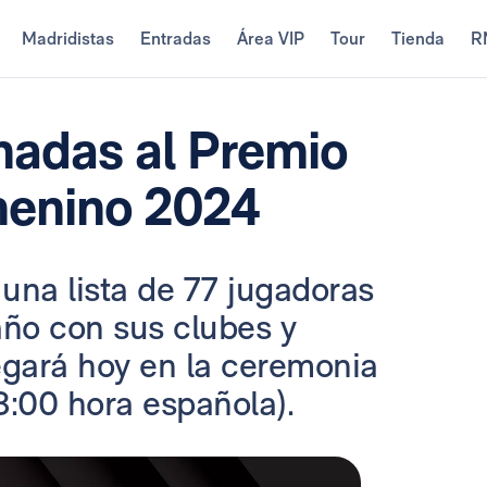
Madridistas
Entradas
Área VIP
Tour
Tienda
R
inadas al Premio
menino 2024
una lista de 77 jugadoras
año con sus clubes y
egará hoy en la ceremonia
8:00 hora española).