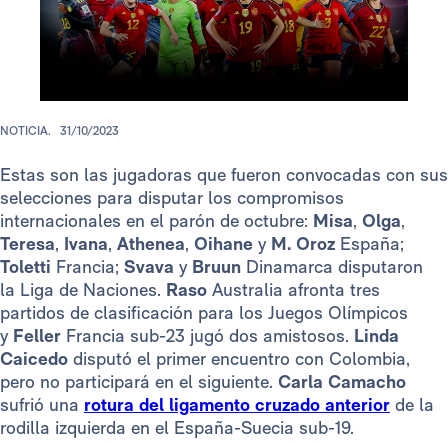
NOTICIA.
31/10/2023
Estas son las jugadoras que fueron convocadas con sus
selecciones para disputar los compromisos
internacionales en el parón de octubre:
Misa
,
Olga
,
Teresa
,
Ivana
,
Athenea
,
Oihane
y
M. Oroz
España;
Toletti
Francia;
Svava
y
Bruun
Dinamarca disputaron
la Liga de Naciones.
Raso
Australia afronta tres
partidos de clasificación para los Juegos Olímpicos
y
Feller
Francia sub-23 jugó dos amistosos.
Linda
Caicedo
disputó el primer encuentro con Colombia,
pero no participará en el siguiente.
Carla Camacho
sufrió una
rotura del ligamento cruzado anterior
de la
rodilla izquierda en el España-Suecia sub-19.