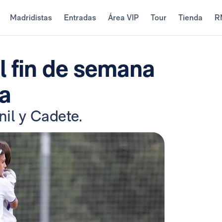
Madridistas
Entradas
Área VIP
Tour
Tienda
R
el fin de semana
na
nil y Cadete.