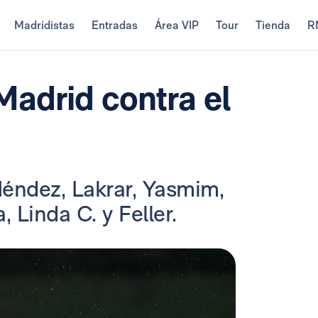
Madridistas
Entradas
Área VIP
Tour
Tienda
R
Madrid contra el
Méndez, Lakrar, Yasmim,
 Linda C. y Feller.