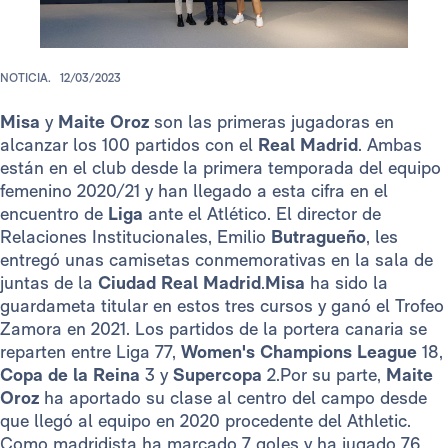
NOTICIA.
12/03/2023
Misa
y
Maite Oroz
son las primeras jugadoras en
alcanzar los 100 partidos con el
Real Madrid
. Ambas
están en el club desde la primera temporada del equipo
femenino 2020/21 y han llegado a esta cifra en el
encuentro de
Liga
ante el Atlético. El director de
Relaciones Institucionales, Emilio
Butragueño
, les
entregó unas camisetas conmemorativas en la sala de
juntas de la
Ciudad Real Madrid
.
Misa
ha sido la
guardameta titular en estos tres cursos y ganó el Trofeo
Zamora en 2021. Los partidos de la portera canaria se
reparten entre Liga 77,
Women's Champions
League
18,
Copa de la Reina
3 y
Supercopa
2.Por su parte,
Maite
Oroz
ha aportado su clase al centro del campo desde
que llegó al equipo en 2020 procedente del Athletic.
Como madridista ha marcado 7 goles y ha jugado 76