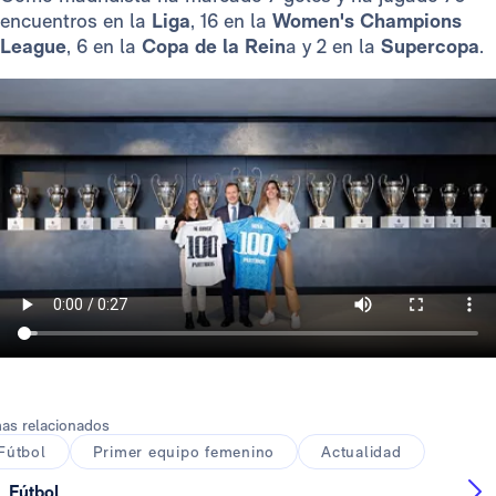
encuentros en la
Liga
, 16 en la
Women's Champions
League
, 6 en la
Copa de la Rein
a y 2 en la
Supercopa
.
as relacionados
Fútbol
Primer equipo femenino
Actualidad
Fútbol