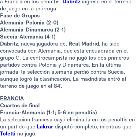
a Francia en los penaltis.
Däbritz
ingresó en el terreno
de juego en la prórroga.
Fase de Grupos
Alemania-Polonia (2-0)
Alemania-Dinamarca (2-1)
Suecia-Alemania (4-1)
Däbritz,
nueva jugadora del
Real Madrid,
ha sido
convocada con Alemania, que está encuadrada en el
grupo C. La centrocampista no jugó los dos primeros
partidos contra Polonia y Dinamarca. En la última
jornada, la selección alemana perdió contra Suecia,
aunque logró la clasificación. La madridista entró al
terreno de juego en el 84'.
FRANCIA
Cuartos de final
Francia-Alemania (1-1; 5-6 en penaltis)
La selección francesa cayó eliminada en los penaltis en
un partido que
Lakrar
disputó completo, mientras que
Toletti
no jugó.