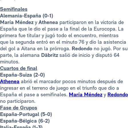
Semifinales
Alemania-España (0-1)
María Méndez
y
Athenea
participaron en la victoria de
España que le dio el pase a la final de la Eurocopa. La
primera fue titular y jugó todo el encuentro, mientras
que la segunda entró en el minuto 76 y dio la asistencia
del gol a Aitana en la prórroga.
Redondo
no jugó. Por su
parte, la alemana
Däbritz
salió de inicio y disputó 64
minutos.
Cuartos de final
España-Suiza (2-0)
Athenea
abrió el marcador pocos minutos después de
ingresar en el terreno de juego en el triunfo que dio a
España el pase a semifinales.
María Méndez
y
Redondo
no participaron.
Fase de Grupos
España-Portugal (5-0)
España-Bélgica (6-2)
Italia-España (1-3)