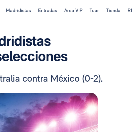
Madridistas
Entradas
Área VIP
Tour
Tienda
R
dridistas
selecciones
ralia contra México (0-2).