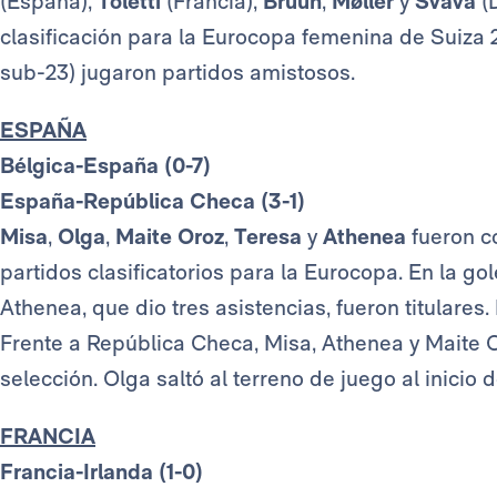
(España),
Toletti
(Francia),
Bruun
,
Møller
y
Svava
(D
clasificación para la Eurocopa femenina de Suiza
sub-23) jugaron partidos amistosos.
ESPAÑA
Bélgica-España (0-7)
España-República Checa (3-1)
Misa
,
Olga
,
Maite Oroz
,
Teresa
y
Athenea
fueron c
partidos clasificatorios para la Eurocopa. En la go
Athenea, que dio tres asistencias, fueron titulares
Frente a República Checa, Misa, Athenea y Maite Oro
selección. Olga saltó al terreno de juego al inicio 
FRANCIA
Francia-Irlanda (1-0)