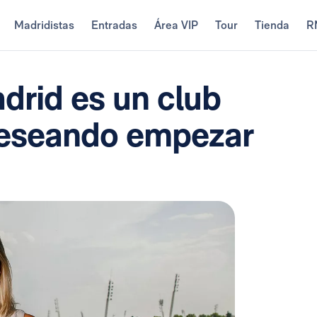
Madridistas
Entradas
Área VIP
Tour
Tienda
R
drid es un club
deseando empezar