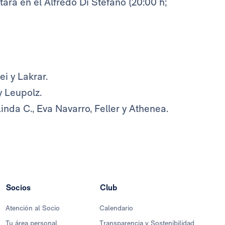
ará en el Alfredo Di Stéfano (20:00 h;
i y Lakrar.
y Leupolz.
nda C., Eva Navarro, Feller y Athenea.
Socios
Club
Atención al Socio
Calendario
Tu área personal
Transparencia y Sostenibilidad