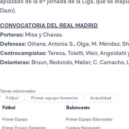
aplazado de la 8ª jornada de la Liga, que se disput
Dazn).
CONVOCATORIA DEL REAL MADRID
Porteras:
Misa y Chavas.
Defensas:
Oihane, Antonia S., Olga, M. Méndez, She
Centrocampistas:
Teresa, Toletti, Weir, Angeldahl 
Delanteras:
Bruun, Redondo, Møller, C. Camacho, Li
Temas relacionados
Fútbol
Primer equipo femenino
Actualidad
Fútbol
Baloncesto
Primer Equipo
Primer Equipo Baloncesto
Primer Equipo Femenino
Cantera Baloncesto