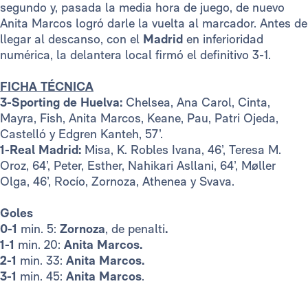
segundo y, pasada la media hora de juego, de nuevo
Anita Marcos logró darle la vuelta al marcador. Antes de
llegar al descanso, con el
Madrid
en inferioridad
numérica, la delantera local firmó el definitivo 3-1.
FICHA TÉCNICA
3-Sporting de Huelva:
Chelsea, Ana Carol, Cinta,
Mayra, Fish, Anita Marcos, Keane, Pau, Patri Ojeda,
Castelló y Edgren Kanteh, 57’.
1-Real Madrid:
Misa, K. Robles Ivana, 46’, Teresa M.
Oroz, 64’, Peter, Esther, Nahikari Asllani, 64’, Møller
Olga, 46’, Rocío, Zornoza, Athenea y Svava.
Goles
0-1
min. 5:
Zornoza
, de penalti
.
1-1
min. 20:
Anita Marcos.
2-1
min. 33:
Anita Marcos.
3-1
min. 45:
Anita Marcos
.