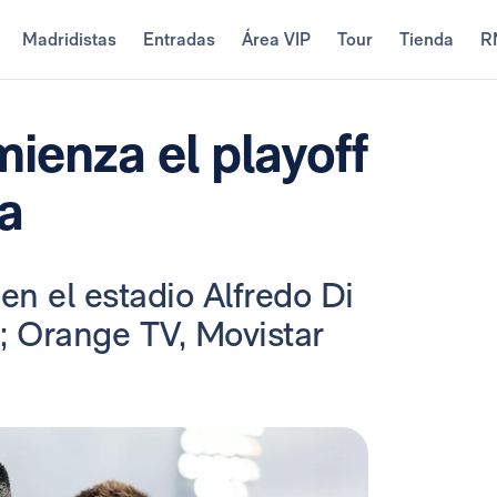
Madridistas
Entradas
Área VIP
Tour
Tienda
R
mienza el playoff
a
n el estadio Alfredo Di
h; Orange TV, Movistar