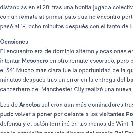
distancias en el 20’ tras una bonita jugada colecti
con un remate al primer palo que no encontró porte
pasó al 1-1 ocho minutos después con el tanto de 
Ocasiones
El encuentro era de dominio alterno y ocasiones e
intentar
Mesonero
en otro remate escorado, pero es
el 34’. Mucho más clara fue la oportunidad de la 
minutos después tras un error en la entrega del ba
cancerbero del Manchester City realizó una nueva 
Los de
Arbeloa
salieron aun más dominadores tras 
pudo volver a poner por delante a los visitantes
Po
defensa y el balón terminó en las manos de Wint
con la expulsión por roja directa del propio
Pol Fo