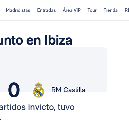
Madridistas
Entradas
Área VIP
Tour
Tienda
R
unto en Ibiza
0
RM Castilla
rtidos invicto, tuvo
.