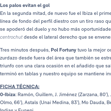
Los palos evitan el gol
En la segunda mitad, de nuevo fue el Ibiza el prim
línea de fondo del perfil diestro con un tiro raso 
se apoderó del duelo y no hubo más oportunidades 
centrochut
desde el lateral derecho que se envene
Tres minutos después,
Pol Fortuny
tuvo la mejor oc
zurdazo desde fuera del área que también se estrell
triunfo con una clara ocasión en el añadido que sal
terminó en tablas y nuestro equipo se mantiene inv
FICHA TÉCNICA:
0-Ibiza
: Ramón, Guillem, J. Jiménez (Zarzana, 80’), J
Olmo, 66’), Astals (Unai Medina, 83’), Mo Dauda, Be
Indias y Eugeni.