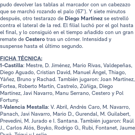
pudo devolver las tablas al marcador con un cabezazo
que se marchó rozando el palo (67’). Y siete minutos
después, otro testarazo de
Diego Martínez
se estrelló
contra el lateral de la red. El filial luchó por el gol hasta
el final, y lo consiguió en el tiempo añadido con un gran
remate de
Cestero
tras un córner. Intensidad y
suspense hasta el último segundo.
FICHA TÉCNICA:
1-Castilla
: Mestre, D. Jiménez, Mario Rivas, Valdepeñas,
Diego Aguado, Cristian David, Manuel Ángel, Thiago,
Yáñez, Bruno y Rachad. También jugaron: Joan Martínez,
Fortea, Roberto Martín, Castrelo, Zúñiga, Diego
Martínez, Javi Navarro, Manu Serrano, Cestero y Pol
Fortuny.
1-Valencia Mestalla
: V. Abril, Andrés Caro, M. Navarro,
Panach, Javi Navarro, Mario D., Gurendal, M. Guilabert,
Prevedini, M. Jurado e I. Santana. También jugaron: Raúl
J., Carlos Alós, Boyko, Rodrigo G., Rubi, Fontanet, Jaume
Durà, Trigui y Leslie.