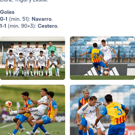
Goles
0-1
(min. 51):
Navarro
.
1-1
(min. 90+3):
Cestero
.
Foto: Real Madrid
Foto: Real Madrid