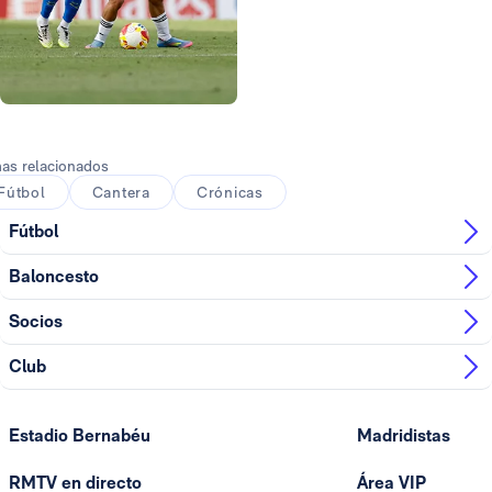
Foto: Real Madrid
as relacionados
Fútbol
Cantera
Crónicas
Fútbol
Baloncesto
Socios
Club
Estadio Bernabéu
Madridistas
RMTV en directo
Área VIP