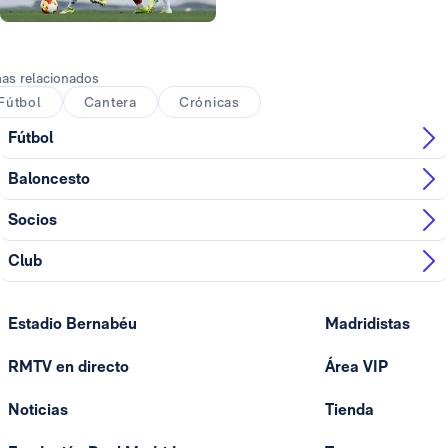
Foto: Real Madrid
as relacionados
Fútbol
Cantera
Crónicas
Fútbol
Baloncesto
Socios
Club
Estadio Bernabéu
Madridistas
RMTV en directo
Área VIP
Noticias
Tienda