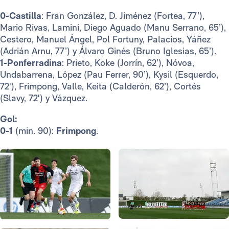
0-Castilla
: Fran González, D. Jiménez (Fortea, 77’),
Mario Rivas, Lamini, Diego Aguado (Manu Serrano, 65’),
Cestero, Manuel Ángel, Pol Fortuny, Palacios, Yáñez
(Adrián Arnu, 77’) y Álvaro Ginés (Bruno Iglesias, 65’).
1-Ponferradina
: Prieto, Koke (Jorrín, 62’), Nóvoa,
Undabarrena, López (Pau Ferrer, 90’), Kysil (Esquerdo,
72'), Frimpong, Valle, Keita (Calderón, 62’), Cortés
(Slavy, 72') y Vázquez.
Gol:
0-1
(min. 90):
Frimpong
.
Foto: Real Madrid
Foto: Real Madrid