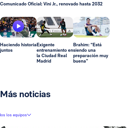
Comunicado Oficial: Vini Jr., renovado hasta 2032
Haciendo historia
Exigente
Brahim: “Está
juntos
entrenamiento en
siendo una
la Ciudad Real
preparación muy
Madrid
buena”
Más noticias
dos los equipos